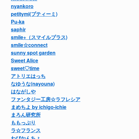
nyankoro
petitymi(プティーミ)
Pu-ka
saphir
smile+（スマイルプラス)
smile☆connect
sunny spot garden
Sweet Alice
sweet♡time
アトリエはっち
なゆうな(nayouna)
はながしや
ファンタジー工房☆ラフレシア
まめちよ by ichigo-ichie
まろん研究所
ももっぷり
ラ☆フランス
わびかんちょ