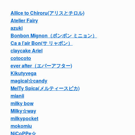
Allice to Chiroru(アリスとチロル)
Atelier Fairy
azuki
Bonbon Mignon（ボンボン ミニョン）
Ca a l’air Bon(サ リャボン）
claycake Ariel
cotocoto
ever after（エバーアフター)
Kikutyvega
magical☆candy
MelTy Spica(メルティースピカ)
mianii
milky bow
Milky☆way
milkypocket
mokomiu
NiCoPPe☆