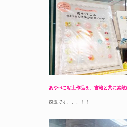
あやぺこ粘土作品を、書籍と共に素敵
感激です、、、！！