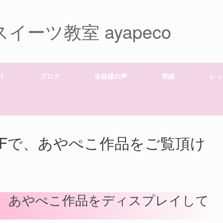
ーツ教室 ayapeco
ト
ブログ
生徒様の声
実績
レッ
Fで、あやぺこ作品をご覧頂け
、あやぺこ作品をディスプレイして