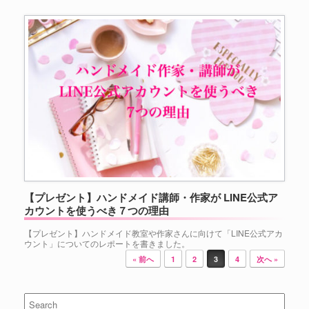
【プレゼント】ハンドメイド講師・作家が LINE公式ア
カウントを使うべき７つの理由
【プレゼント】ハンドメイド教室や作家さんに向けて「LINE公式アカ
ウント」についてのレポートを書きました。
Post navigation
« 前へ
1
2
3
4
次へ »
Search