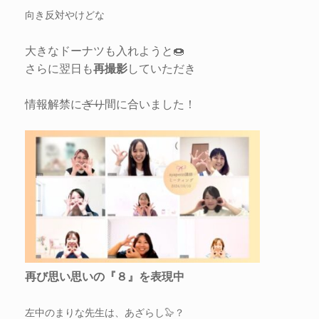
向き反対やけどな
大きなドーナツも入れようと🍩
さらに翌日も
再撮影
していただき
情報解禁に
ぎり
間に合いました！
再び思い思いの『８』を表現中
左中のまりな先生は、あざらし🦭？