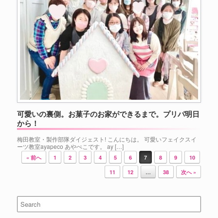
可愛いの裏側。お菓子のお家ができるまで。プリパ明日
から！
梅田教室・製作部隊ダイジェスト! こんにちは。 可愛いフェイクスイ
ーツ教室ayapeco あやぺこです。 ay […]
Post navigation
« 前へ
1
2
3
4
5
6
7
8
9
10
11
12
…
38
次へ »
Search
for: