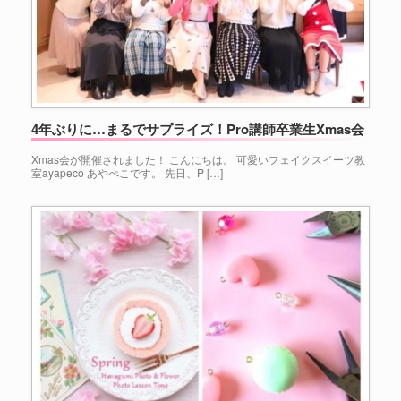
4年ぶりに…まるでサプライズ！Pro講師卒業生Xmas会
Xmas会が開催されました！ こんにちは。 可愛いフェイクスイーツ教
室ayapeco あやぺこです。 先日、P […]